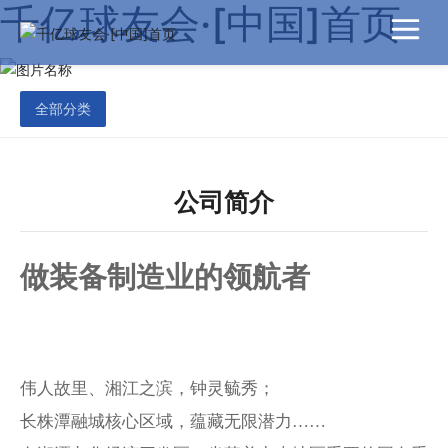
千亿球友会·[中国]首页
全部分类
公司简介
做装备制造业的领航者
伟人故里、湘江之滨，钟灵毓秀；
长株潭融城核心区域，蕴藏无限潜力……