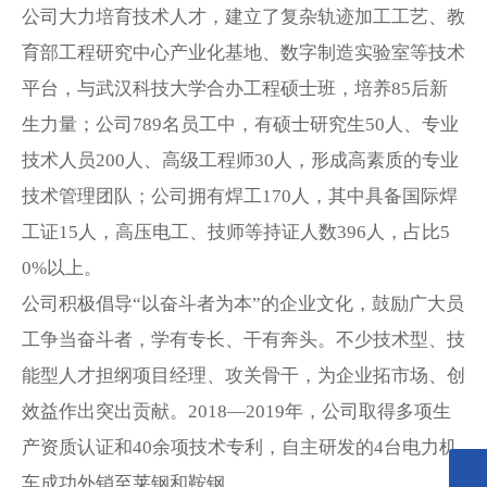
公司大力培育技术人才，建立了复杂轨迹加工工艺、教
育部工程研究中心产业化基地、数字制造实验室等技术
平台，与武汉科技大学合办工程硕士班，培养85后新
生力量；公司789名员工中，有硕士研究生50人、专业
技术人员200人、高级工程师30人，形成高素质的专业
技术管理团队；公司拥有焊工170人，其中具备国际焊
工证15人，高压电工、技师等持证人数396人，占比5
0%以上。
公司积极倡导“以奋斗者为本”的企业文化，鼓励广大员
工争当奋斗者，学有专长、干有奔头。不少技术型、技
能型人才担纲项目经理、攻关骨干，为企业拓市场、创
效益作出突出贡献。2018—2019年，公司取得多项生
产资质认证和40余项技术专利，自主研发的4台电力机
车成功外销至莱钢和鞍钢。