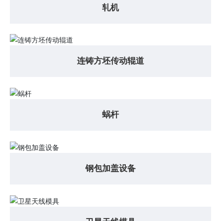
轧机
连铸方坯传动辊道
蜗杆
钢包加盖设备