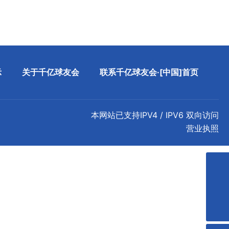
示
关于千亿球友会
联系千亿球友会·[中国]首页
本网站已支持IPV4 / IPV6 双向访问
营业执照
0731-58276238
admin@zyjcxz.com