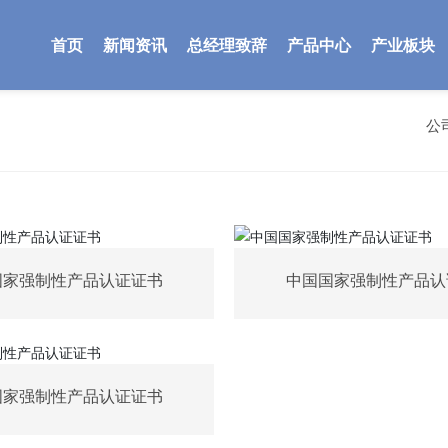
首页
新闻资讯
总经理致辞
产品中心
产业板块
公
国家强制性产品认证证书
中国国家强制性产品认
国家强制性产品认证证书