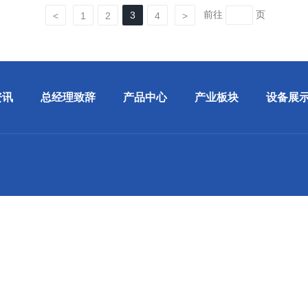
前往
页
3
<
1
2
4
>
资讯
总经理致辞
产品中心
产业板块
设备展