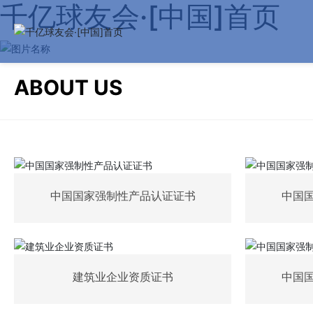
千亿球友会·[中国]首页
ABOUT US
中国国家强制性产品认证证书
中国
建筑业企业资质证书
中国