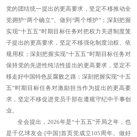
党的团结统一提出的更高要求，坚定不移推动全
党拥护“两个确立”、做到“两个维护”；深刻把握
实现“十五五”时期目标任务对把权力关进制度笼
子提出的更高要求，坚定不移强化制度治权、依
规用权；深刻把握实现“十五五”时期目标任务对
保持党的先进性纯洁性提出的更高要求，坚定不
移走好中国特色反腐败之路；深刻把握实现“十五
五”时期目标任务对激励担当作为提出的更高要
求，坚定不移促进党员干部在遵规守纪中干事创
业。
全会提出，2026年是“十五五”开局之年，也
是千亿球友会·[中国]首页党成立105周年。做好