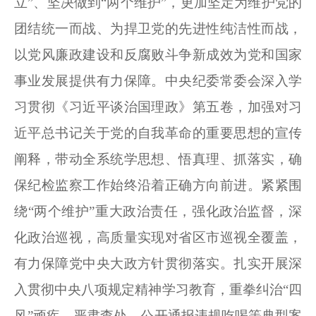
立”、坚决做到“两个维护”，更加坚定为维护党的
团结统一而战、为捍卫党的先进性纯洁性而战，
以党风廉政建设和反腐败斗争新成效为党和国家
事业发展提供有力保障。中央纪委常委会深入学
习贯彻《习近平谈治国理政》第五卷，加强对习
近平总书记关于党的自我革命的重要思想的宣传
阐释，带动全系统学思想、悟真理、抓落实，确
保纪检监察工作始终沿着正确方向前进。紧紧围
绕“两个维护”重大政治责任，强化政治监督，深
化政治巡视，高质量实现对省区市巡视全覆盖，
有力保障党中央大政方针贯彻落实。扎实开展深
入贯彻中央八项规定精神学习教育，重拳纠治“四
风”顽疾，严肃查处、公开通报违规吃喝等典型案