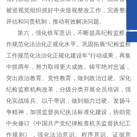
被巡视党组织抓好中央巡视整改工作，完善整改
0731-58276238
admin@zyjcxz.com
评估和问责机制，推动有效解决问题。
第六，强化铁军意识，不断提高纪检监察工
作规范化法治化正规化水平。巩固拓展“纪检监察
工作规范化法治化正规化建设年”行动成果，再集
中抓两年，努力取得更大成效。铸牢绝对忠诚，
突出政治教育、党性教育，做到政治过硬。深化
纪检监察机构改革，分级分类开展全员培训，强
化实战练兵、以干带训，做到能力过硬。发扬斗
争精神，加强监督执纪执法标准化建设，协助党
中央修订《中国共产党纪律检查机关监督执纪工
作规则》，强化法治意识、程序意识、证据意