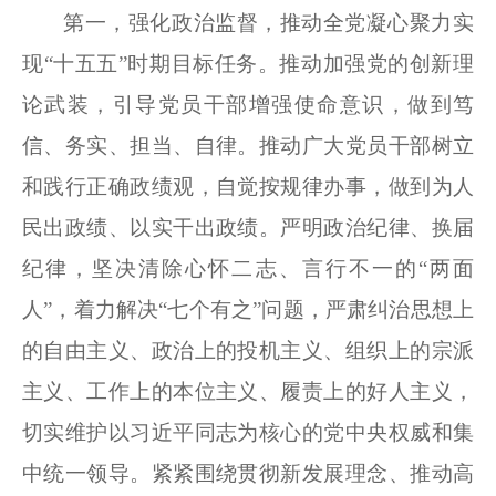
第一，强化政治监督，推动全党凝心聚力实
现“十五五”时期目标任务。推动加强党的创新理
论武装，引导党员干部增强使命意识，做到笃
信、务实、担当、自律。推动广大党员干部树立
和践行正确政绩观，自觉按规律办事，做到为人
民出政绩、以实干出政绩。严明政治纪律、换届
纪律，坚决清除心怀二志、言行不一的“两面
人”，着力解决“七个有之”问题，严肃纠治思想上
的自由主义、政治上的投机主义、组织上的宗派
主义、工作上的本位主义、履责上的好人主义，
切实维护以习近平同志为核心的党中央权威和集
中统一领导。紧紧围绕贯彻新发展理念、推动高