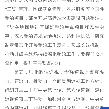
边不正之风和腐败问题集中整治。深化农村集体
“三资”管理、医保基金管理、养老服务等全国性
整治项目，部署开展高标准农田建设问题整治，
指导各地因地制宜抓好整治重点项目和民生实
事，深入整治违规异地执法、趋利性执法。研究
制定常态化开展整治工作意见，形成长效机制。
推动县级主战场持续深化整治工作，发挥群众监
督作用，提升基层监督能力。
第五，强化政治巡视，增强巡视监督震慑
力、穿透力、推动力。全面贯彻巡视工作方针，
组织开展二十届中央第七轮、第八轮巡视。深化
巡视巡察上下联动，加强对省区市巡视、中央单
位内部巡视、对村巡察工作指导督导。统筹督促