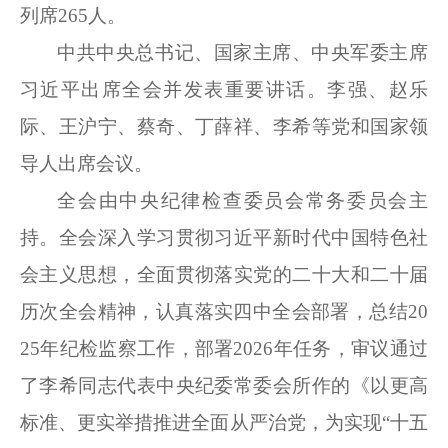
列席265人。
中共中央总书记、国家主席、中央军委主席
习近平出席全会并发表重要讲话。李强、赵乐
际、王沪宁、蔡奇、丁薛祥、李希等党和国家领
导人出席会议。
全会由中央纪律检查委员会常务委员会主
持。全会深入学习贯彻习近平新时代中国特色社
会主义思想，全面贯彻落实党的二十大和二十届
历次全会精神，认真落实四中全会部署，总结20
25年纪检监察工作，部署2026年任务，审议通过
了李希同志代表中央纪委常委会所作的《以更高
标准、更实举措推进全面从严治党，为实现“十五