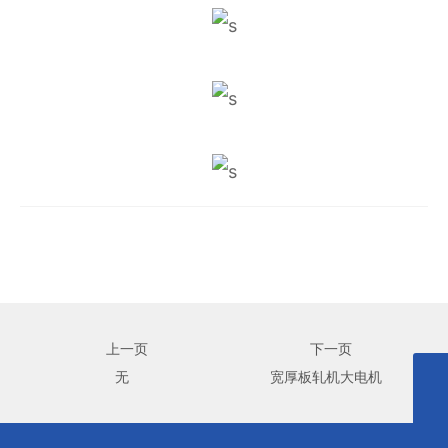
上一页
下一页
无
宽厚板轧机大电机
0731-58276238
admin@zyjcxz.com