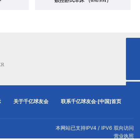
心
数控卧式车床 （6M/9M）
0731-58276238
ER
admin@zyjcxz.com
示
关于千亿球友会
联系千亿球友会·[中国]首页
本网站已支持IPV4 / IPV6 双向访问
营业执照