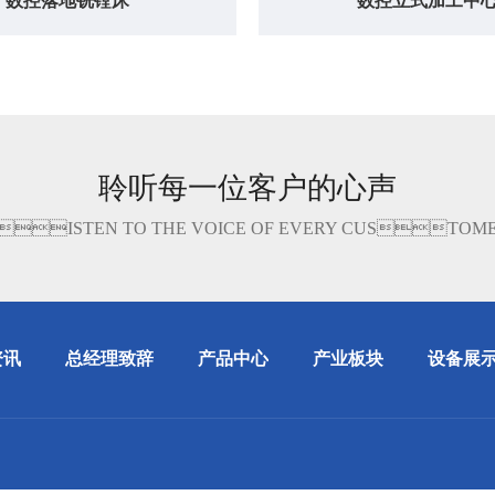
数控落地铣镗床
数控立式加工中
聆听每一位客户的心声
ISTEN TO THE VOICE OF EVERY CUSTOM
资讯
总经理致辞
产品中心
产业板块
设备展