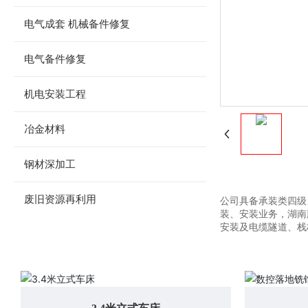
电气成套 机械备件修复
电气备件修复
机电安装工程
冶金材料
钢材深加工
废旧资源再利用
公司具备承装类四级
装、安装业务，湖南
安装及电缆隧道、栈