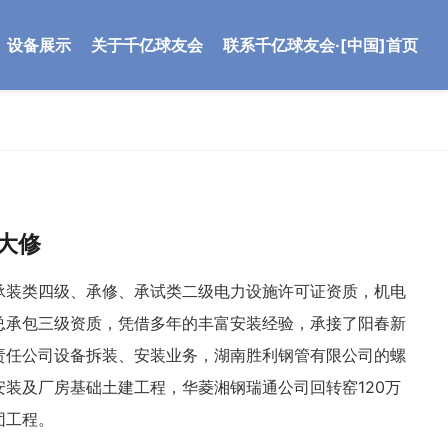
设备展示
关于千亿球友会
联系千亿球友会·[中国]首页
大修
承装类四级、承修、承试类二级电力设施许可证资质，机电
总承包三级资质，凭借多年的丰富安装经验，承接了阳春新
责任公司设备拆装、安装业务，湖南胜利钢管有限公司的螺
安装及厂房基础土建工程，华菱湘钢瑞通公司回转窑120万
团工程。